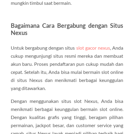
mungkin timbul saat bermain.
Bagaimana Cara Bergabung dengan Situs
Nexus
Untuk bergabung dengan situs
slot gacor nexus
, Anda
cukup mengunjungi situs resmi mereka dan membuat
akun baru. Proses pendaftaran pun cukup mudah dan
cepat. Setelah itu, Anda bisa mulai bermain slot online
di situs Nexus dan menikmati berbagai keunggulan
yang ditawarkan.
Dengan menggunakan situs slot Nexus, Anda bisa
menikmati berbagai keunggulan bermain slot online.
Dengan kualitas grafis yang tinggi, beragam pilihan
permainan, jackpot besar, dan customer service yang
ramah, situs Nexus layak menjadi pilihan terbaik bagi