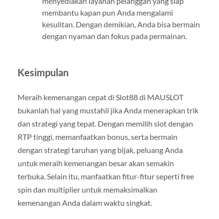
menyediakan layanan pelanggan yang siap
membantu kapan pun Anda mengalami
kesulitan. Dengan demikian, Anda bisa bermain
dengan nyaman dan fokus pada permainan.
Kesimpulan
Meraih kemenangan cepat di Slot88 di MAUSLOT
bukanlah hal yang mustahil jika Anda menerapkan trik
dan strategi yang tepat. Dengan memilih slot dengan
RTP tinggi, memanfaatkan bonus, serta bermain
dengan strategi taruhan yang bijak, peluang Anda
untuk meraih kemenangan besar akan semakin
terbuka. Selain itu, manfaatkan fitur-fitur seperti free
spin dan multiplier untuk memaksimalkan
kemenangan Anda dalam waktu singkat.