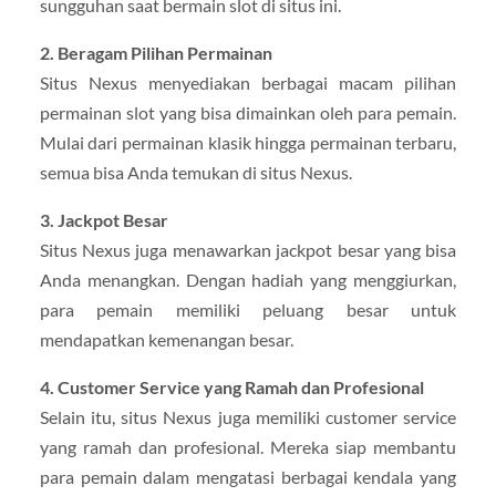
sungguhan saat bermain slot di situs ini.
2. Beragam Pilihan Permainan
Situs Nexus menyediakan berbagai macam pilihan
permainan slot yang bisa dimainkan oleh para pemain.
Mulai dari permainan klasik hingga permainan terbaru,
semua bisa Anda temukan di situs Nexus.
3. Jackpot Besar
Situs Nexus juga menawarkan jackpot besar yang bisa
Anda menangkan. Dengan hadiah yang menggiurkan,
para pemain memiliki peluang besar untuk
mendapatkan kemenangan besar.
4. Customer Service yang Ramah dan Profesional
Selain itu, situs Nexus juga memiliki customer service
yang ramah dan profesional. Mereka siap membantu
para pemain dalam mengatasi berbagai kendala yang