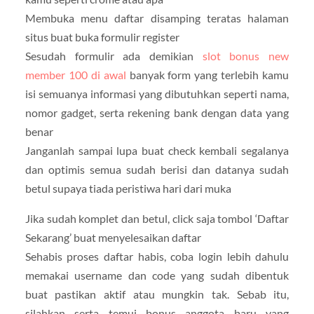
Membuka menu daftar disamping teratas halaman
situs buat buka formulir register
Sesudah formulir ada demikian
slot bonus new
member 100 di awal
banyak form yang terlebih kamu
isi semuanya informasi yang dibutuhkan seperti nama,
nomor gadget, serta rekening bank dengan data yang
benar
Janganlah sampai lupa buat check kembali segalanya
dan optimis semua sudah berisi dan datanya sudah
betul supaya tiada peristiwa hari dari muka
Jika sudah komplet dan betul, click saja tombol ‘Daftar
Sekarang’ buat menyelesaikan daftar
Sehabis proses daftar habis, coba login lebih dahulu
memakai username dan code yang sudah dibentuk
buat pastikan aktif atau mungkin tak. Sebab itu,
silahkan serta temui bonus anggota baru yang