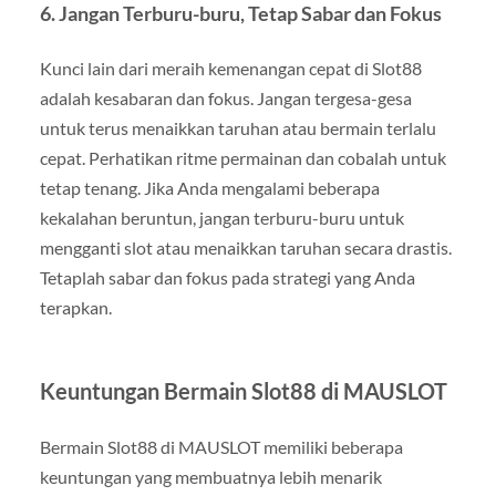
6. Jangan Terburu-buru, Tetap Sabar dan Fokus
Kunci lain dari meraih kemenangan cepat di Slot88
adalah kesabaran dan fokus. Jangan tergesa-gesa
untuk terus menaikkan taruhan atau bermain terlalu
cepat. Perhatikan ritme permainan dan cobalah untuk
tetap tenang. Jika Anda mengalami beberapa
kekalahan beruntun, jangan terburu-buru untuk
mengganti slot atau menaikkan taruhan secara drastis.
Tetaplah sabar dan fokus pada strategi yang Anda
terapkan.
Keuntungan Bermain Slot88 di MAUSLOT
Bermain Slot88 di MAUSLOT memiliki beberapa
keuntungan yang membuatnya lebih menarik