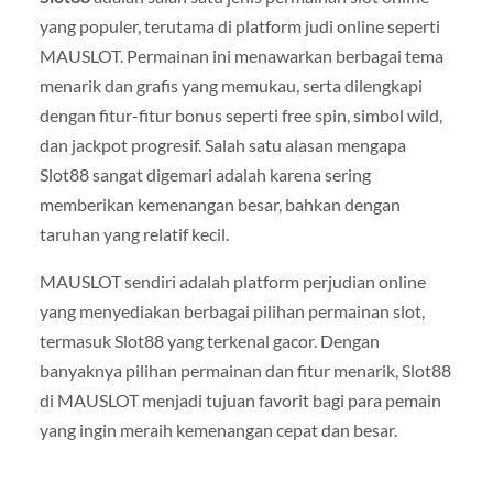
yang populer, terutama di platform judi online seperti
MAUSLOT. Permainan ini menawarkan berbagai tema
menarik dan grafis yang memukau, serta dilengkapi
dengan fitur-fitur bonus seperti free spin, simbol wild,
dan jackpot progresif. Salah satu alasan mengapa
Slot88 sangat digemari adalah karena sering
memberikan kemenangan besar, bahkan dengan
taruhan yang relatif kecil.
MAUSLOT sendiri adalah platform perjudian online
yang menyediakan berbagai pilihan permainan slot,
termasuk Slot88 yang terkenal gacor. Dengan
banyaknya pilihan permainan dan fitur menarik, Slot88
di MAUSLOT menjadi tujuan favorit bagi para pemain
yang ingin meraih kemenangan cepat dan besar.