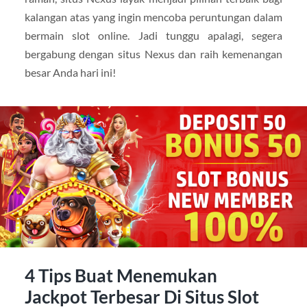
kalangan atas yang ingin mencoba peruntungan dalam
bermain slot online. Jadi tunggu apalagi, segera
bergabung dengan situs Nexus dan raih kemenangan
besar Anda hari ini!
4 Tips Buat Menemukan
Jackpot Terbesar Di Situs Slot