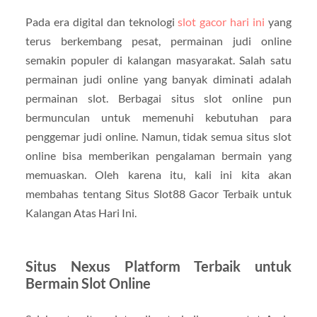
Pada era digital dan teknologi
slot gacor hari ini
yang
terus berkembang pesat, permainan judi online
semakin populer di kalangan masyarakat. Salah satu
permainan judi online yang banyak diminati adalah
permainan slot. Berbagai situs slot online pun
bermunculan untuk memenuhi kebutuhan para
penggemar judi online. Namun, tidak semua situs slot
online bisa memberikan pengalaman bermain yang
memuaskan. Oleh karena itu, kali ini kita akan
membahas tentang Situs Slot88 Gacor Terbaik untuk
Kalangan Atas Hari Ini.
Situs Nexus Platform Terbaik untuk
Bermain Slot Online