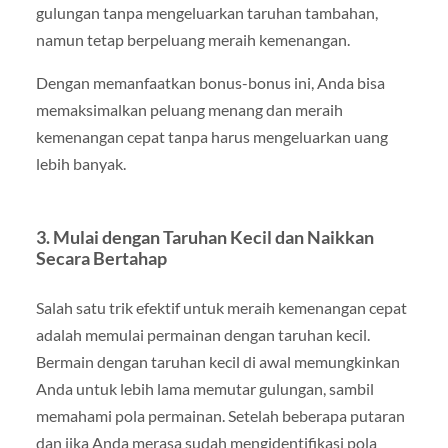
gulungan tanpa mengeluarkan taruhan tambahan,
namun tetap berpeluang meraih kemenangan.
Dengan memanfaatkan bonus-bonus ini, Anda bisa
memaksimalkan peluang menang dan meraih
kemenangan cepat tanpa harus mengeluarkan uang
lebih banyak.
3. Mulai dengan Taruhan Kecil dan Naikkan
Secara Bertahap
Salah satu trik efektif untuk meraih kemenangan cepat
adalah memulai permainan dengan taruhan kecil.
Bermain dengan taruhan kecil di awal memungkinkan
Anda untuk lebih lama memutar gulungan, sambil
memahami pola permainan. Setelah beberapa putaran
dan jika Anda merasa sudah mengidentifikasi pola