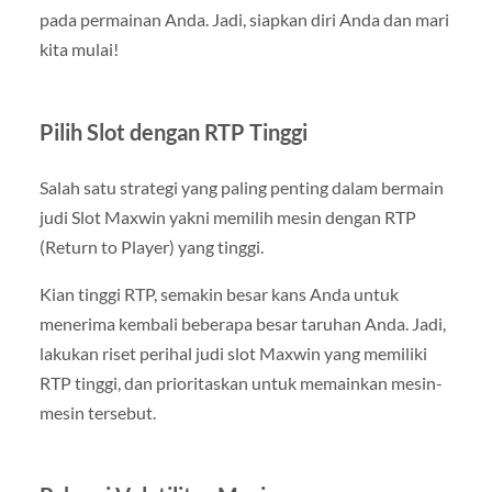
pada permainan Anda. Jadi, siapkan diri Anda dan mari
kita mulai!
Pilih Slot dengan RTP Tinggi
Salah satu strategi yang paling penting dalam bermain
judi Slot Maxwin yakni memilih mesin dengan RTP
(Return to Player) yang tinggi.
Kian tinggi RTP, semakin besar kans Anda untuk
menerima kembali beberapa besar taruhan Anda. Jadi,
lakukan riset perihal judi slot Maxwin yang memiliki
RTP tinggi, dan prioritaskan untuk memainkan mesin-
mesin tersebut.