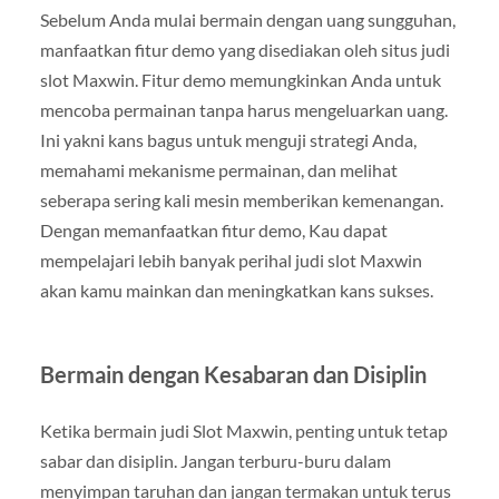
Sebelum Anda mulai bermain dengan uang sungguhan,
manfaatkan fitur demo yang disediakan oleh situs judi
slot Maxwin. Fitur demo memungkinkan Anda untuk
mencoba permainan tanpa harus mengeluarkan uang.
Ini yakni kans bagus untuk menguji strategi Anda,
memahami mekanisme permainan, dan melihat
seberapa sering kali mesin memberikan kemenangan.
Dengan memanfaatkan fitur demo, Kau dapat
mempelajari lebih banyak perihal judi slot Maxwin
akan kamu mainkan dan meningkatkan kans sukses.
Bermain dengan Kesabaran dan Disiplin
Ketika bermain judi Slot Maxwin, penting untuk tetap
sabar dan disiplin. Jangan terburu-buru dalam
menyimpan taruhan dan jangan termakan untuk terus