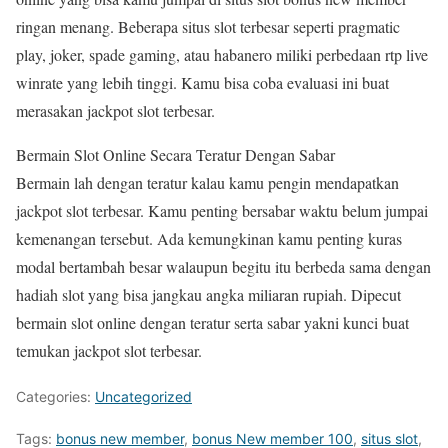
ringan menang. Beberapa situs slot terbesar seperti pragmatic
play, joker, spade gaming, atau habanero miliki perbedaan rtp live
winrate yang lebih tinggi. Kamu bisa coba evaluasi ini buat
merasakan jackpot slot terbesar.
Bermain Slot Online Secara Teratur Dengan Sabar
Bermain lah dengan teratur kalau kamu pengin mendapatkan
jackpot slot terbesar. Kamu penting bersabar waktu belum jumpai
kemenangan tersebut. Ada kemungkinan kamu penting kuras
modal bertambah besar walaupun begitu itu berbeda sama dengan
hadiah slot yang bisa jangkau angka miliaran rupiah. Dipecut
bermain slot online dengan teratur serta sabar yakni kunci buat
temukan jackpot slot terbesar.
Categories:
Uncategorized
Tags:
bonus new member
,
bonus New member 100
,
situs slot
,