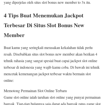
yang diperjelas oleh situs slot bonus new member to 3x itu.
4 Tips Buat Menemukan Jackpot
Terbesar Di Situs Slot Bonus New
Member
Buat kamu yang seringkali merasakan kekalahan tidak perlu
resah. Disebabkan situs slot bonus new member akan berikan 4
tehnik rahasia yang sangat spesial buat capai jackpot slot online
terbesar di indonesia yang wajib kamu coba. Di bawah ini tehnik
mencetak kemenangan jackpot terbesar waktu bermain slot
online:
Memotong Permainan Slot Online Terbaru
Game slot online ialah taruhan slot online yang punyai permainan
banyak. Tiap-tiap bulannya saja dapat ada banyak ratus game slot