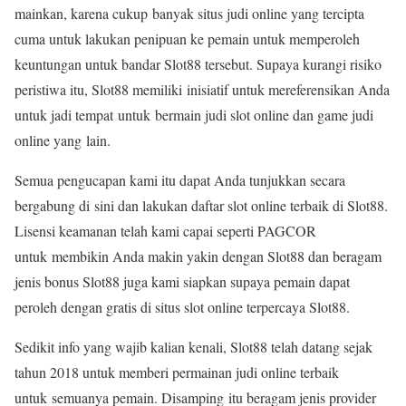
mainkan, karena cukup banyak situs judi online yang tercipta
cuma untuk lakukan penipuan ke pemain untuk memperoleh
keuntungan untuk bandar Slot88 tersebut. Supaya kurangi risiko
peristiwa itu, Slot88 memiliki inisiatif untuk mereferensikan Anda
untuk jadi tempat untuk bermain judi slot online dan game judi
online yang lain.
Semua pengucapan kami itu dapat Anda tunjukkan secara
bergabung di sini dan lakukan daftar slot online terbaik di Slot88.
Lisensi keamanan telah kami capai seperti PAGCOR
untuk membikin Anda makin yakin dengan Slot88 dan beragam
jenis bonus Slot88 juga kami siapkan supaya pemain dapat
peroleh dengan gratis di situs slot online terpercaya Slot88.
Sedikit info yang wajib kalian kenali, Slot88 telah datang sejak
tahun 2018 untuk memberi permainan judi online terbaik
untuk semuanya pemain. Disamping itu beragam jenis provider