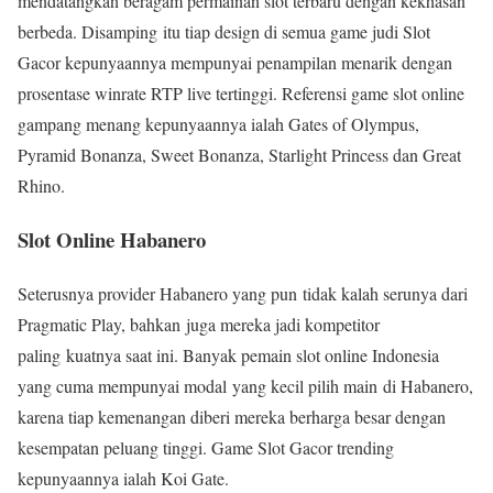
mendatangkan beragam permainan slot terbaru dengan kekhasan
berbeda. Disamping itu tiap design di semua game judi Slot
Gacor kepunyaannya mempunyai penampilan menarik dengan
prosentase winrate RTP live tertinggi. Referensi game slot online
gampang menang kepunyaannya ialah Gates of Olympus,
Pyramid Bonanza, Sweet Bonanza, Starlight Princess dan Great
Rhino.
Slot Online Habanero
Seterusnya provider Habanero yang pun tidak kalah serunya dari
Pragmatic Play, bahkan juga mereka jadi kompetitor
paling kuatnya saat ini. Banyak pemain slot online Indonesia
yang cuma mempunyai modal yang kecil pilih main di Habanero,
karena tiap kemenangan diberi mereka berharga besar dengan
kesempatan peluang tinggi. Game Slot Gacor trending
kepunyaannya ialah Koi Gate.