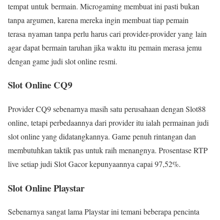
tempat untuk bermain. Microgaming membuat ini pasti bukan
tanpa argumen, karena mereka ingin membuat tiap pemain
terasa nyaman tanpa perlu harus cari provider-provider yang lain
agar dapat bermain taruhan jika waktu itu pemain merasa jemu
dengan game judi slot online resmi.
Slot Online CQ9
Provider CQ9 sebenarnya masih satu perusahaan dengan Slot88
online, tetapi perbedaannya dari provider itu ialah permainan judi
slot online yang didatangkannya. Game penuh rintangan dan
membutuhkan taktik pas untuk raih menangnya. Prosentase RTP
live setiap judi Slot Gacor kepunyaannya capai 97,52%.
Slot Online Playstar
Sebenarnya sangat lama Playstar ini temani beberapa pencinta