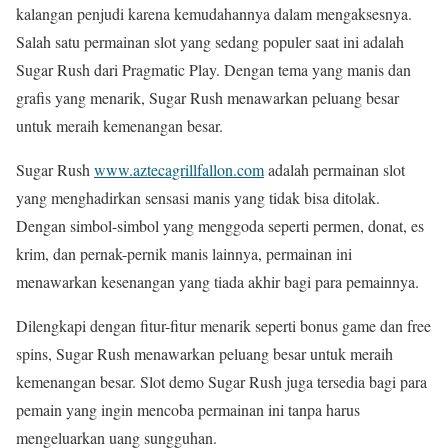
kalangan penjudi karena kemudahannya dalam mengaksesnya.
Salah satu permainan slot yang sedang populer saat ini adalah
Sugar Rush dari Pragmatic Play. Dengan tema yang manis dan
grafis yang menarik, Sugar Rush menawarkan peluang besar
untuk meraih kemenangan besar.
Sugar Rush
www.aztecagrillfallon.com
adalah permainan slot
yang menghadirkan sensasi manis yang tidak bisa ditolak.
Dengan simbol-simbol yang menggoda seperti permen, donat, es
krim, dan pernak-pernik manis lainnya, permainan ini
menawarkan kesenangan yang tiada akhir bagi para pemainnya.
Dilengkapi dengan fitur-fitur menarik seperti bonus game dan free
spins, Sugar Rush menawarkan peluang besar untuk meraih
kemenangan besar. Slot demo Sugar Rush juga tersedia bagi para
pemain yang ingin mencoba permainan ini tanpa harus
mengeluarkan uang sungguhan.