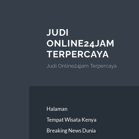
JUDI
ONLINE24JAM
TERPERCAYA
Judi Online24jam Terpercaya
Halaman
Tempat Wisata Kenya
Breaking News Dunia