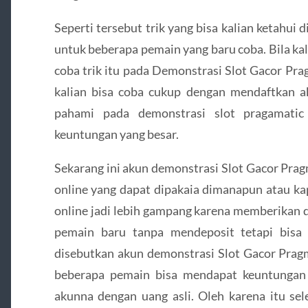
Seperti tersebut trik yang bisa kalian ketahui 
untuk beberapa pemain yang baru coba. Bila ka
coba trik itu pada Demonstrasi Slot Gacor Pr
kalian bisa coba cukup dengan mendaftkan aku
pahami pada demonstrasi slot pragamatic 
keuntungan yang besar.
Sekarang ini akun demonstrasi Slot Gacor Prag
online yang dapat dipakaia dimanapun atau ka
online jadi lebih gampang karena memberikan 
pemain baru tanpa mendeposit tetapi bisa
disebutkan akun demonstrasi Slot Gacor Pragma
beberapa pemain bisa mendapat keuntungan
akunna dengan uang asli. Oleh karena itu se