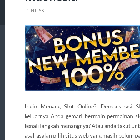
/
NIESS
Ingin Menang Slot Online?, Demonstrasi S
keluarnya Anda gemari bermain permainan s
kenali langkah menangnya? Atau anda takut unt
asal-asalan pilih situs web yang masih belum p