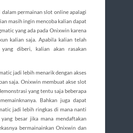
di dalam permainan slot online apalagi
lian masih ingin mencoba kalian dapat
agmatic yang ada pada Onixwin karena
n kalian saja. Apabila kalian telah
yang diberi, kalian akan rasakan
matic jadi lebih menarik dengan akses
pan saja. Onixwin membuat akse slot
demonstrasi yang tentu saja beberapa
 memainknanya. Bahkan juga dapat
tic jadi lebih ringkas di mana nanti
 yang besar jika mana mendaftakan
lekasnya bermainainkan Onixwin dan