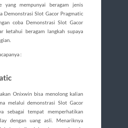
ine yang mempunyai beragam jenis
oba Demonstrasi Slot Gacor Pragmatic
engan coba Demonstrasi Slot Gacor
jar ketahui beragam langkah supaya
gian.
ucapanya :
atic
jakan Onixwin bisa menolong kalian
na melalui demonstrasi Slot Gacor
ya sebagai tempat memperhatikan
lay dengan uang asli. Menariknya