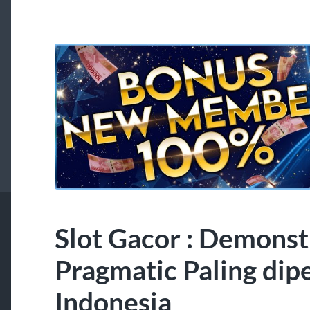
Slot Gacor : Demonst
Pragmatic Paling dip
Indonesia