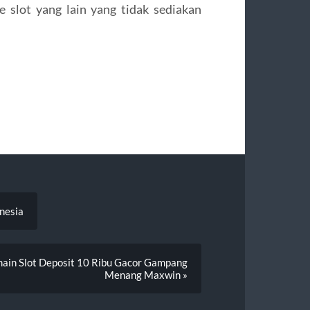
 slot yang lain yang tidak sediakan
onesia
main Slot Deposit 10 Ribu Gacor Gampang
Menang Maxwin »