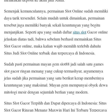
Semenjak kemunculannya, permainan Slot Online sudah memiliki
daya tarik tersendiri. Selain mudah untuk dimainkan, permainan
tersebut juga memiliki banyak sekali keuntungan yang begitu
menjanjikan. Seperti apa yang sudah daftar
situs slot
Gacor online
jelaskan diatas tadi, bahwa sebelum berhasil memainkan Situs
Slot Gacor online, maka kalian wajib memilih terlebih dahulu
Situs Judi Slot Online terbaik dan terpercaya di Indonesia.
Sudah pasti permainan mayan gem slot88 jadi salah satu games
slot gacor ringan menang yang cukup termashyur, argumennya
jelas sudah jika permainan yang satu berikut kerap memberinya
keuntungan yang maksimal. Mayan gem mempunyai obyek dewa
mitologi mesir dengan sejumlah berlian yang modern.
Situs Slot Gacor Terpilih dan Dapat dipercaya di Indonesia: Situs
Slot Gacor Ringan Menang Maxwin Hari Ini Terbaru Terpercaya