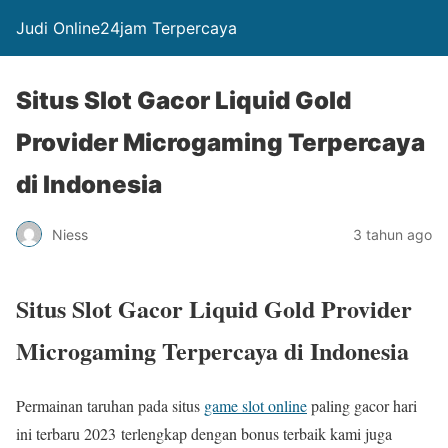
Judi Online24jam Terpercaya
Situs Slot Gacor Liquid Gold
Provider Microgaming Terpercaya
di Indonesia
Niess
3 tahun ago
Situs Slot Gacor Liquid Gold Provider
Microgaming Terpercaya di Indonesia
Permainan taruhan pada situs
game slot online
paling gacor hari
ini terbaru 2023 terlengkap dengan bonus terbaik kami juga