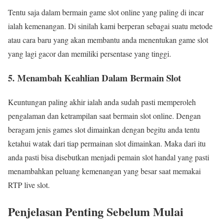
Tentu saja dalam bermain game slot online yang paling di incar
ialah kemenangan. Di sinilah kami berperan sebagai suatu metode
atau cara baru yang akan membantu anda menentukan game slot
yang lagi gacor dan memiliki persentase yang tinggi.
5. Menambah Keahlian Dalam Bermain Slot
Keuntungan paling akhir ialah anda sudah pasti memperoleh
pengalaman dan ketrampilan saat bermain slot online. Dengan
beragam jenis games slot dimainkan dengan begitu anda tentu
ketahui watak dari tiap permainan slot dimainkan. Maka dari itu
anda pasti bisa disebutkan menjadi pemain slot handal yang pasti
menambahkan peluang kemenangan yang besar saat memakai
RTP live slot.
Penjelasan Penting Sebelum Mulai