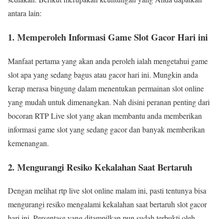
antara lain:
1. Memperoleh Informasi Game Slot Gacor Hari ini
Manfaat pertama yang akan anda peroleh ialah mengetahui game
slot apa yang sedang bagus atau gacor hari ini. Mungkin anda
kerap merasa bingung dalam menentukan permainan slot online
yang mudah untuk dimenangkan. Nah disini peranan penting dari
bocoran RTP Live slot yang akan membantu anda memberikan
informasi game slot yang sedang gacor dan banyak memberikan
kemenangan.
2. Mengurangi Resiko Kekalahan Saat Bertaruh
Dengan melihat rtp live slot online malam ini, pasti tentunya bisa
mengurangi resiko mengalami kekalahan saat bertaruh slot gacor
hari ini. Persentase yang ditampilkan pun sudah terbukti oleh