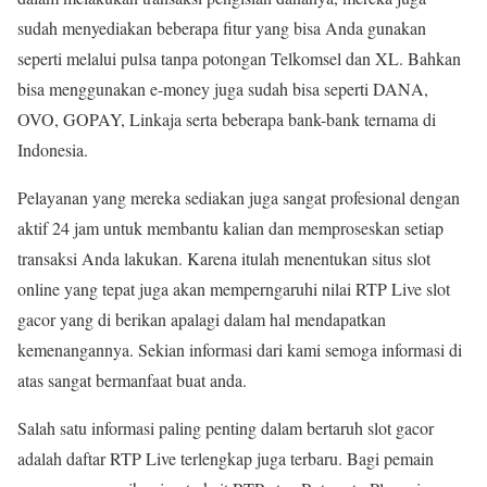
sudah menyediakan beberapa fitur yang bisa Anda gunakan
seperti melalui pulsa tanpa potongan Telkomsel dan XL. Bahkan
bisa menggunakan e-money juga sudah bisa seperti DANA,
OVO, GOPAY, Linkaja serta beberapa bank-bank ternama di
Indonesia.
Pelayanan yang mereka sediakan juga sangat profesional dengan
aktif 24 jam untuk membantu kalian dan memproseskan setiap
transaksi Anda lakukan. Karena itulah menentukan situs slot
online yang tepat juga akan memperngaruhi nilai RTP Live slot
gacor yang di berikan apalagi dalam hal mendapatkan
kemenangannya. Sekian informasi dari kami semoga informasi di
atas sangat bermanfaat buat anda.
Salah satu informasi paling penting dalam bertaruh slot gacor
adalah daftar RTP Live terlengkap juga terbaru. Bagi pemain