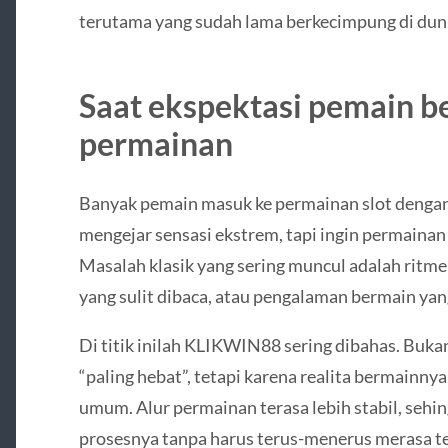
terutama yang sudah lama berkecimpung di dunia
Saat ekspektasi pemain b
permainan
Banyak pemain masuk ke permainan slot dengan
mengejar sensasi ekstrem, tapi ingin permainan 
Masalah klasik yang sering muncul adalah ritme
yang sulit dibaca, atau pengalaman bermain yan
Di titik inilah KLIKWIN88 sering dibahas. Bukan
“paling hebat”, tetapi karena realita bermainny
umum. Alur permainan terasa lebih stabil, seh
prosesnya tanpa harus terus-menerus merasa ter