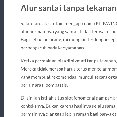
Alur santai tanpa tekanan
Salah satu alasan lain mengapa nama KLIKWIN8
alur bermainnya yang santai. Tidak terasa terbur
Bagi sebagian orang, ini mungkin terdengar sepe
berpengaruh pada kenyamanan.
Ketika permainan bisa dinikmati tanpa tekanan,
Mereka tidak merasa harus terus mengejar mome
yang membuat rekomendasi muncul secara organi
perlu narasi bombastis.
Di sinilah istilah situs slot fenomenal gamp
konteksnya. Bukan karena hasilnya selalu sama
bermainnya dianggap lebih ramah bagi banyak t