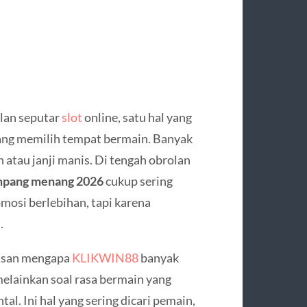
olan seputar
slot
online, satu hal yang
rang memilih tempat bermain. Banyak
n atau janji manis. Di tengah obrolan
mpang menang 2026
cukup sering
mosi berlebihan, tapi karena
.
alasan mengapa
KLIKWIN88
banyak
elainkan soal rasa bermain yang
al. Ini hal yang sering dicari pemain,