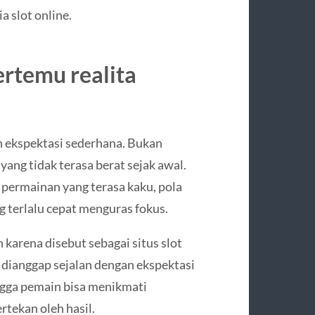
 slot online.
ertemu realita
 ekspektasi sederhana. Bukan
yang tidak terasa berat sejak awal.
 permainan yang terasa kaku, pola
g terlalu cepat menguras fokus.
 karena disebut sebagai situs slot
a dianggap sejalan dengan ekspektasi
ingga pemain bisa menikmati
tekan oleh hasil.