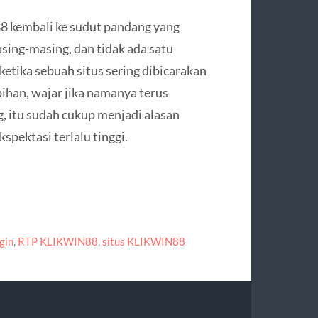
 kembali ke sudut pandang yang
asing-masing, dan tidak ada satu
etika sebuah situs sering dibicarakan
bihan, wajar jika namanya terus
, itu sudah cukup menjadi alasan
ektasi terlalu tinggi.
gin
,
RTP KLIKWIN88
,
situs KLIKWIN88