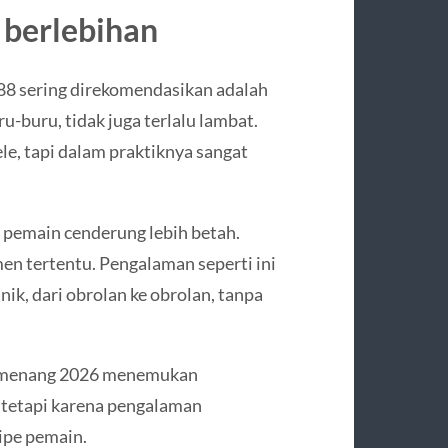
 berlebihan
8 sering direkomendasikan adalah
u-buru, tidak juga terlalu lambat.
le, tapi dalam praktiknya sangat
 pemain cenderung lebih betah.
n tertentu. Pengalaman seperti ini
k, dari obrolan ke obrolan, tanpa
ang menang 2026 menemukan
, tetapi karena pengalaman
ipe pemain.