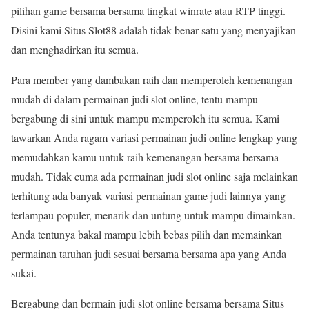
pilihan game bersama bersama tingkat winrate atau RTP tinggi.
Disini kami Situs Slot88 adalah tidak benar satu yang menyajikan
dan menghadirkan itu semua.
Para member yang dambakan raih dan memperoleh kemenangan
mudah di dalam permainan judi slot online, tentu mampu
bergabung di sini untuk mampu memperoleh itu semua. Kami
tawarkan Anda ragam variasi permainan judi online lengkap yang
memudahkan kamu untuk raih kemenangan bersama bersama
mudah. Tidak cuma ada permainan judi slot online saja melainkan
terhitung ada banyak variasi permainan game judi lainnya yang
terlampau populer, menarik dan untung untuk mampu dimainkan.
Anda tentunya bakal mampu lebih bebas pilih dan memainkan
permainan taruhan judi sesuai bersama bersama apa yang Anda
sukai.
Bergabung dan bermain judi slot online bersama bersama Situs