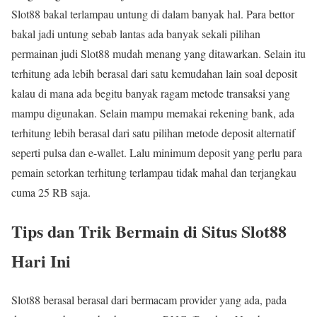
Slot88 bakal terlampau untung di dalam banyak hal. Para bettor
bakal jadi untung sebab lantas ada banyak sekali pilihan
permainan judi Slot88 mudah menang yang ditawarkan. Selain itu
terhitung ada lebih berasal dari satu kemudahan lain soal deposit
kalau di mana ada begitu banyak ragam metode transaksi yang
mampu digunakan. Selain mampu memakai rekening bank, ada
terhitung lebih berasal dari satu pilihan metode deposit alternatif
seperti pulsa dan e-wallet. Lalu minimum deposit yang perlu para
pemain setorkan terhitung terlampau tidak mahal dan terjangkau
cuma 25 RB saja.
Tips dan Trik Bermain di Situs Slot88
Hari Ini
Slot88 berasal berasal dari bermacam provider yang ada, pada