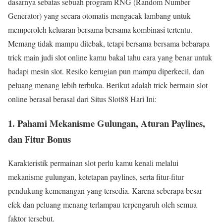
dasarnya sebatas sebuah program RNG (Random Number
Generator) yang secara otomatis mengacak lambang untuk
memperoleh keluaran bersama bersama kombinasi tertentu.
Memang tidak mampu ditebak, tetapi bersama bersama bebarapa
trick main judi slot online kamu bakal tahu cara yang benar untuk
hadapi mesin slot. Resiko kerugian pun mampu diperkecil, dan
peluang menang lebih terbuka. Berikut adalah trick bermain slot
online berasal berasal dari Situs Slot88 Hari Ini:
1. Pahami Mekanisme Gulungan, Aturan Paylines,
dan Fitur Bonus
Karakteristik permainan slot perlu kamu kenali melalui
mekanisme gulungan, ketetapan paylines, serta fitur-fitur
pendukung kemenangan yang tersedia. Karena seberapa besar
efek dan peluang menang terlampau terpengaruh oleh semua
faktor tersebut.