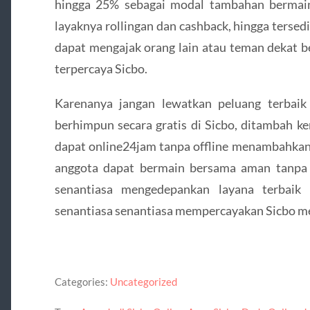
hingga 25% sebagai modal tambahan bermai
layaknya rollingan dan cashback, hingga tersed
dapat mengajak orang lain atau teman dekat b
terpercaya Sicbo.
Karenanya jangan lewatkan peluang terbaik
berhimpun secara gratis di Sicbo, ditambah k
dapat online24jam tanpa offline menambahkan 
anggota dapat bermain bersama aman tanpa s
senantiasa mengedepankan layana terbaik
senantiasa senantiasa mempercayakan Sicbo me
Categories:
Uncategorized