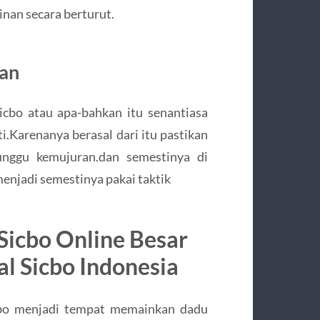
nan secara berturut.
an
cbo atau apa-bahkan itu senantiasa
.Karenanya berasal dari itu pastikan
nggu kemujuran.dan semestinya di
menjadi semestinya pakai taktik
icbo Online Besar
al Sicbo Indonesia
bo menjadi tempat memainkan dadu