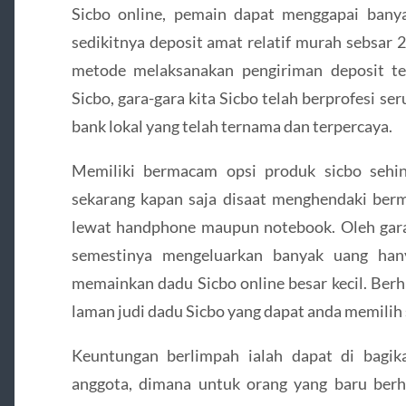
Sicbo online, pemain dapat menggapai bany
sedikitnya deposit amat relatif murah sebsar 
metode melaksanakan pengiriman deposit t
Sicbo, gara-gara kita Sicbo telah berprofesi s
bank lokal yang telah ternama dan terpercaya.
Memiliki bermacam opsi produk sicbo sehin
sekarang kapan saja disaat menghendaki berm
lewat handphone maupun notebook. Oleh gara-
semestinya mengeluarkan banyak uang han
memainkan dadu Sicbo online besar kecil. Be
laman judi dadu Sicbo yang dapat anda memilih
Keuntungan berlimpah ialah dapat di bagi
anggota, dimana untuk orang yang baru ber