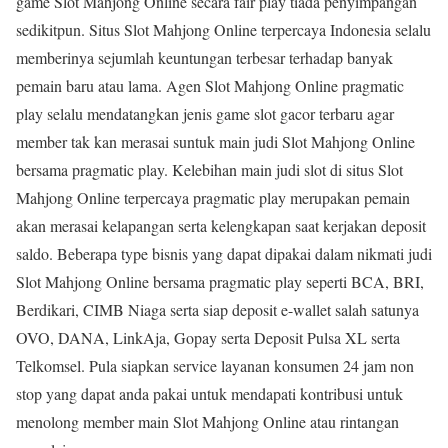
game Slot Mahjong Online secara fair play tiada penyimpangan
sedikitpun. Situs Slot Mahjong Online terpercaya Indonesia selalu
memberinya sejumlah keuntungan terbesar terhadap banyak
pemain baru atau lama. Agen Slot Mahjong Online pragmatic
play selalu mendatangkan jenis game slot gacor terbaru agar
member tak kan merasai suntuk main judi Slot Mahjong Online
bersama pragmatic play. Kelebihan main judi slot di situs Slot
Mahjong Online terpercaya pragmatic play merupakan pemain
akan merasai kelapangan serta kelengkapan saat kerjakan deposit
saldo. Beberapa type bisnis yang dapat dipakai dalam nikmati judi
Slot Mahjong Online bersama pragmatic play seperti BCA, BRI,
Berdikari, CIMB Niaga serta siap deposit e-wallet salah satunya
OVO, DANA, LinkAja, Gopay serta Deposit Pulsa XL serta
Telkomsel. Pula siapkan service layanan konsumen 24 jam non
stop yang dapat anda pakai untuk mendapati kontribusi untuk
menolong member main Slot Mahjong Online atau rintangan