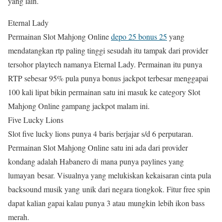
yang lain.
Eternal Lady
Permainan Slot Mahjong Online
depo 25 bonus 25
yang
mendatangkan rtp paling tinggi sesudah itu tampak dari provider
tersohor playtech namanya Eternal Lady. Permainan itu punya
RTP sebesar 95% pula punya bonus jackpot terbesar menggapai
100 kali lipat bikin permainan satu ini masuk ke category Slot
Mahjong Online gampang jackpot malam ini.
Five Lucky Lions
Slot five lucky lions punya 4 baris berjajar s/d 6 perputaran.
Permainan Slot Mahjong Online satu ini ada dari provider
kondang adalah Habanero di mana punya paylines yang
lumayan besar. Visualnya yang melukiskan kekaisaran cinta pula
backsound musik yang unik dari negara tiongkok. Fitur free spin
dapat kalian gapai kalau punya 3 atau mungkin lebih ikon bass
merah.