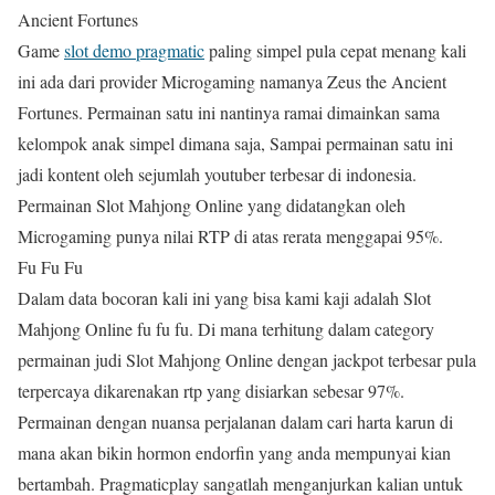
Ancient Fortunes
Game
slot demo pragmatic
paling simpel pula cepat menang kali
ini ada dari provider Microgaming namanya Zeus the Ancient
Fortunes. Permainan satu ini nantinya ramai dimainkan sama
kelompok anak simpel dimana saja, Sampai permainan satu ini
jadi kontent oleh sejumlah youtuber terbesar di indonesia.
Permainan Slot Mahjong Online yang didatangkan oleh
Microgaming punya nilai RTP di atas rerata menggapai 95%.
Fu Fu Fu
Dalam data bocoran kali ini yang bisa kami kaji adalah Slot
Mahjong Online fu fu fu. Di mana terhitung dalam category
permainan judi Slot Mahjong Online dengan jackpot terbesar pula
terpercaya dikarenakan rtp yang disiarkan sebesar 97%.
Permainan dengan nuansa perjalanan dalam cari harta karun di
mana akan bikin hormon endorfin yang anda mempunyai kian
bertambah. Pragmaticplay sangatlah menganjurkan kalian untuk