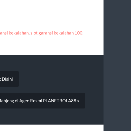
ransi kekalahan
,
slot garansi kekalahan 100
,
 Disini
Mahjong di Agen Resmi PLANETBOLA88 »