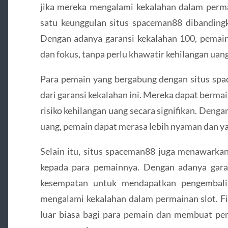
jika mereka mengalami kekalahan dalam permai
satu keunggulan situs spaceman88 dibandingka
Dengan adanya garansi kekalahan 100, pemain
dan fokus, tanpa perlu khawatir kehilangan uan
Para pemain yang bergabung dengan situs s
dari garansi kekalahan ini. Mereka dapat berma
risiko kehilangan uang secara signifikan. Den
uang, pemain dapat merasa lebih nyaman dan ya
Selain itu, situs spaceman88 juga menawarka
kepada para pemainnya. Dengan adanya gara
kesempatan untuk mendapatkan pengembali
mengalami kekalahan dalam permainan slot. F
luar biasa bagi para pemain dan membuat pen