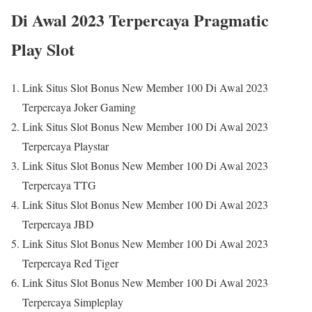
Di Awal 2023 Terpercaya Pragmatic
Play Slot
Link Situs Slot Bonus New Member 100 Di Awal 2023
Terpercaya Joker Gaming
Link Situs Slot Bonus New Member 100 Di Awal 2023
Terpercaya Playstar
Link Situs Slot Bonus New Member 100 Di Awal 2023
Terpercaya TTG
Link Situs Slot Bonus New Member 100 Di Awal 2023
Terpercaya JBD
Link Situs Slot Bonus New Member 100 Di Awal 2023
Terpercaya Red Tiger
Link Situs Slot Bonus New Member 100 Di Awal 2023
Terpercaya Simpleplay