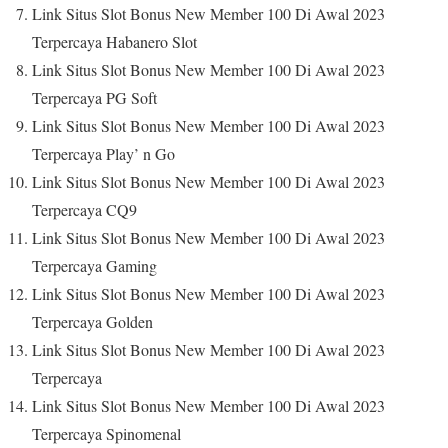
Link Situs Slot Bonus New Member 100 Di Awal 2023
Terpercaya Habanero Slot
Link Situs Slot Bonus New Member 100 Di Awal 2023
Terpercaya PG Soft
Link Situs Slot Bonus New Member 100 Di Awal 2023
Terpercaya Play’ n Go
Link Situs Slot Bonus New Member 100 Di Awal 2023
Terpercaya CQ9
Link Situs Slot Bonus New Member 100 Di Awal 2023
Terpercaya Gaming
Link Situs Slot Bonus New Member 100 Di Awal 2023
Terpercaya Golden
Link Situs Slot Bonus New Member 100 Di Awal 2023
Terpercaya
Link Situs Slot Bonus New Member 100 Di Awal 2023
Terpercaya Spinomenal