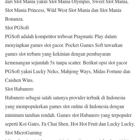
dari Slot Mania yakni Slot Mania Olympus, Sweet Slot Mania,
Slot Mania Princess, Wild West Slot Mania dan Slot Mania
Bonanza.
Slot PGSoft
PGSoft adalah kompetitor terbesat Pragmatic Play dalam
menyiapkan games slot gacor. Pocket Games Soft tawarkan
games slot terbaru yang kekinian dengan pembayaran
kemenangan sejumlah 5x tanpa scatter. Berikut opsi slot gacor
PGSoft yakni Lucky Neko, Mahjong Ways, Midas Fortune dan
Caishen Wins.
Slot Habanero
Habanero sebagai salah satunya provider terbaik di Indonesia
yang mempopulerkan games slot online di Indonesia dengan
minimum taruhan rendah. Games slot Habanero yang terpopuler
seperti Koi Gates, Fa Chai Shen, Hot Hot Fruit dan Lucky Lucky.
Slot MicroGaming