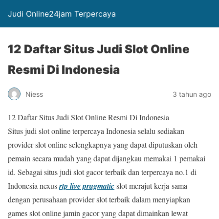
Judi Online24jam Terpercaya
12 Daftar Situs Judi Slot Online
Resmi Di Indonesia
Niess
3 tahun ago
12 Daftar Situs Judi Slot Online Resmi Di Indonesia
Situs judi slot online terpercaya Indonesia selalu sediakan
provider slot online selengkapnya yang dapat diputuskan oleh
pemain secara mudah yang dapat dijangkau memakai 1 pemakai
id. Sebagai situs judi slot gacor terbaik dan terpercaya no.1 di
Indonesia nexus
rtp live pragmatic
slot merajut kerja-sama
dengan perusahaan provider slot terbaik dalam menyiapkan
games slot online jamin gacor yang dapat dimainkan lewat