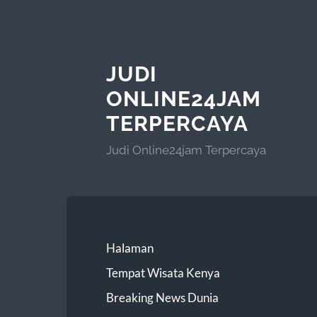
JUDI
ONLINE24JAM
TERPERCAYA
Judi Online24jam Terpercaya
Halaman
Tempat Wisata Kenya
Breaking News Dunia