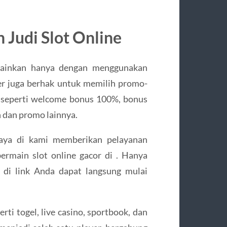
Judi Slot Online
mainkan hanya dengan menggunakan
er juga berhak untuk memilih promo-
 seperti welcome bonus 100%, bonus
n dan promo lainnya.
rcaya di kami memberikan pelayanan
rmain slot online gacor di . Hanya
 di link Anda dapat langsung mulai
ti togel, live casino, sportbook, dan