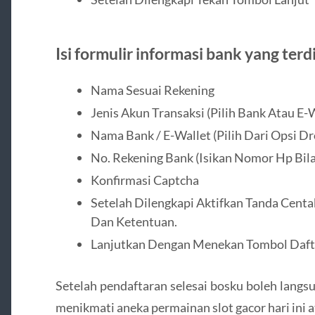
Isi formulir informasi bank yang terdi
Nama Sesuai Rekening
Jenis Akun Transaksi (Pilih Bank Atau E-
Nama Bank / E-Wallet (Pilih Dari Opsi D
No. Rekening Bank (Isikan Nomor Hp Bil
Konfirmasi Captcha
Setelah Dilengkapi Aktifkan Tanda Cent
Dan Ketentuan.
Lanjutkan Dengan Menekan Tombol Daft
Setelah pendaftaran selesai bosku boleh langs
menikmati aneka permainan slot gacor hari ini a