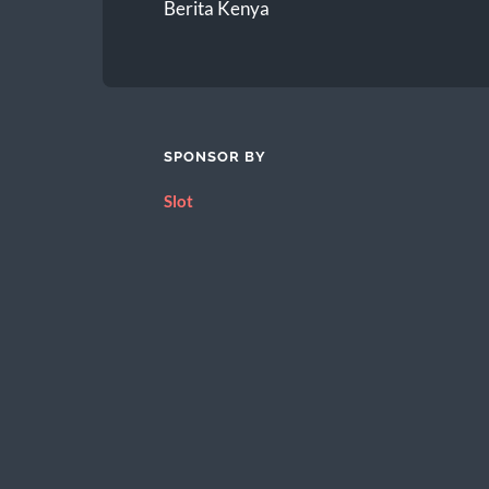
Berita Kenya
SPONSOR BY
Slot