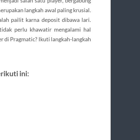
enjadi salah satu player, bergabung
merupakan langkah awal paling krusial.
lah pailit karna deposit dibawa lari.
tidak perlu khawatir mengalami hal
er di Pragmatic? Ikuti langkah-langkah
rikuti ini: