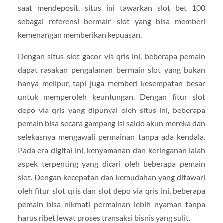
saat mendeposit, situs ini tawarkan slot bet 100
sebagai referensi bermain slot yang bisa memberi
kemenangan memberikan kepuasan.
Dengan situs slot gacor via qris ini, beberapa pemain
dapat rasakan pengalaman bermain slot yang bukan
hanya melipur, tapi juga memberi kesempatan besar
untuk memperoleh keuntungan. Dengan fitur slot
depo via qris yang dipunyai oleh situs ini, beberapa
pemain bisa secara gampang isi saldo akun mereka dan
selekasnya mengawali permainan tanpa ada kendala.
Pada era digital ini, kenyamanan dan keringanan ialah
aspek terpenting yang dicari oleh beberapa pemain
slot. Dengan kecepatan dan kemudahan yang ditawari
oleh fitur slot qris dan slot depo via qris ini, beberapa
pemain bisa nikmati permainan lebih nyaman tanpa
harus ribet lewat proses transaksi bisnis yang sulit.