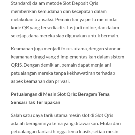
Standard) dalam metode Slot Deposit Qris
memberikan kemudahan dan kecepatan dalam
melakukan transaksi. Pemain hanya perlu memindai
kode QR yang tersedia di situs judi online, dan dalam
sekejap, dana mereka siap digunakan untuk bermain.
Keamanan juga menjadi fokus utama, dengan standar
keamanan tinggi yang diimplementasikan dalam sistem
QRIS. Dengan demikian, pemain dapat menjalani
petualangan mereka tanpa kekhawatiran terhadap
aspek keamanan dan privasi.
Petualangan di Mesin Slot Qris: Beragam Tema,
Sensasi Tak Terlupakan
Salah satu daya tarik utama mesin slot di Slot Qris
adalah beragamnya tema yang ditawarkan. Mulai dari
petualangan fantasi hingga tema klasik, setiap mesin