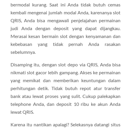
bermodal kurang. Saat ini Anda tidak butuh cemas
kembali mengenai jumlah modal Anda, karenanya slot
QRIS, Anda bisa mengawali penjelajahan permainan
judi Anda dengan deposit yang dapat dijangkau.
Merasai kesan bermain slot dengan kenyamanan dan
kebebasan yang tidak pernah Anda rasakan
sebelumnya.
Disamping itu, dengan slot depo via QRIS, Anda bisa
nikmati slot gacor lebih gampang. Akses ke permainan
yang memikat dan memberikan keuntungan dalam
perhitungan detik. Tidak butuh repot atur transfer
bank atau lewat proses yang sulit. Cukup palekapkan
telephone Anda, dan deposit 10 ribu ke akun Anda
lewat QRIS.
Karena itu nantikan apalagi? Selekasnya datangi situs