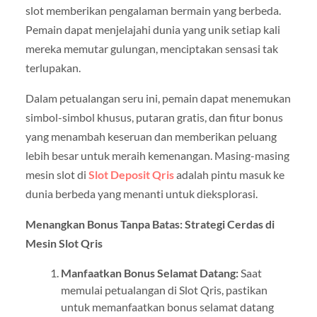
slot memberikan pengalaman bermain yang berbeda.
Pemain dapat menjelajahi dunia yang unik setiap kali
mereka memutar gulungan, menciptakan sensasi tak
terlupakan.
Dalam petualangan seru ini, pemain dapat menemukan
simbol-simbol khusus, putaran gratis, dan fitur bonus
yang menambah keseruan dan memberikan peluang
lebih besar untuk meraih kemenangan. Masing-masing
mesin slot di
Slot Deposit Qris
adalah pintu masuk ke
dunia berbeda yang menanti untuk dieksplorasi.
Menangkan Bonus Tanpa Batas: Strategi Cerdas di
Mesin Slot Qris
Manfaatkan Bonus Selamat Datang:
Saat
memulai petualangan di Slot Qris, pastikan
untuk memanfaatkan bonus selamat datang