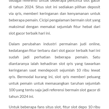
sebagai referensi untuk beberapa pencinta slot gacor
di tahun 2024. Situs slot ini sediakan pilihan deposit
via qris, memberi keringanan dan kenyamanan untuk
beberapa pemain. Cicipi pengalaman bermain slot yang
maksimal dengan memakai sejumlah fitur hebat dari
slot gacor terbaik hari ini.
Dalam perubahan industri permainan judi online,
kedatangan fitur terbaru dari slot gacor terbaik hari ini
sudah jadi perhatian beberapa pemain. Satu
diantaranya ialah kehadiran slot qris yang tawarkan
keringanan saat mendeposit sejumlah 10 ribu lewat
qris. Bermodal kurang ini, slot qris memberi peluang
untuk pemain untuk memasangkan taruhan sejumlah
100 yang tentu saja jadi referensi bermain slot gacor di
tahun 2024 ini.
Untuk beberapa fans situs slot, fitur slot depo 10 ribu