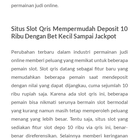
permainan judi online.
Situs Slot Qris Mempermudah Deposit 10
Ribu Dengan Bet Kecil Sampai Jackpot
Perubahan terbaru dalam industri permainan judi
online memberi peluang yang memikat untuk beberapa
pemain slot. Slot qris datang sebagai fitur baru yang
memudahkan beberapa pemain saat mendeposit
dengan nilai yang dapat dijangkau, cuma sejumlah 10
ribu rupiah saja. Karena ada slot qris ini, beberapa
pemain bisa nikmati serunya bermain slot bermodal
yang kurang namun masih tetap memperoleh peluang
menang yang lebih besar. Tentu saja, situs slot yang
sediakan fitur slot depo 10 ribu via qris ini, benar-
benar direferensikan. Selainnya memberi keringanan