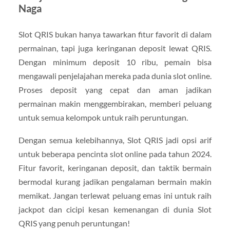
Naga
Slot QRIS bukan hanya tawarkan fitur favorit di dalam
permainan, tapi juga keringanan deposit lewat QRIS.
Dengan minimum deposit 10 ribu, pemain bisa
mengawali penjelajahan mereka pada dunia slot online.
Proses deposit yang cepat dan aman jadikan
permainan makin menggembirakan, memberi peluang
untuk semua kelompok untuk raih peruntungan.
Dengan semua kelebihannya, Slot QRIS jadi opsi arif
untuk beberapa pencinta slot online pada tahun 2024.
Fitur favorit, keringanan deposit, dan taktik bermain
bermodal kurang jadikan pengalaman bermain makin
memikat. Jangan terlewat peluang emas ini untuk raih
jackpot dan cicipi kesan kemenangan di dunia Slot
QRIS yang penuh peruntungan!