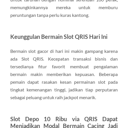
memungkinkannya mereka untuk memburu
peruntungan tanpa perlu kuras kantong.
Keunggulan Bermain Slot QRIS Hari Ini
Bermain slot gacor di hari ini makin gampang karena
ada Slot QRIS. Kecepatan transaksi bisnis dan
tersedianya fitur favorit membuat pengalaman
bermain makin memberikan kepuasan. Beberapa
pemain dapat rasakan kesan permainan slot pada
tingkat kemenangan tinggi, jadikan tiap perputaran
sebagai peluang untuk raih jackpot menarik.
Slot Depo 10 Ribu via QRIS Dapat
Menjadikan Modal Bermain Cacing Jadi