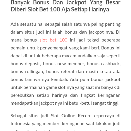
Banyak Bonus Dan Jackpot Yang Besar
Diberi Slot Bet 100 Aja Setiap Harinya
Ada sesuatu hal sebagai salah satunya paling penting
dalam situs judi ini ialah bonus dan jackpot nya. Di
mana bonus
slot bet 100
ini jadi tekad beberapa
pemain untuk penyemangat yang kami beri. Bonus ini
dapat di untuk beberapa macam andaikan saja seperti
bonus deposit, bonus new member, bonus cashback,
bonus rollingan, bonus referal dan masih tetap ada
bonus lainnya nya kembali. Ada pula bonus jackpot
untuk permainan game slot nya yang saat ini banyak di
perebutkan setiap harinya dan tingkat keringanan
mendapatkan jackpot nya ini betul-betul sangat tinggi.
Sebagai situs judi Slot Online Receh terpercaya di
Indonesia yang memberi keringanan saat lakukan judi