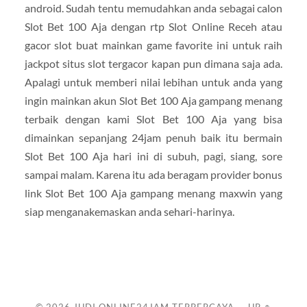
android. Sudah tentu memudahkan anda sebagai calon
Slot Bet 100 Aja dengan rtp Slot Online Receh atau
gacor slot buat mainkan game favorite ini untuk raih
jackpot situs slot tergacor kapan pun dimana saja ada.
Apalagi untuk memberi nilai lebihan untuk anda yang
ingin mainkan akun Slot Bet 100 Aja gampang menang
terbaik dengan kami Slot Bet 100 Aja yang bisa
dimainkan sepanjang 24jam penuh baik itu bermain
Slot Bet 100 Aja hari ini di subuh, pagi, siang, sore
sampai malam. Karena itu ada beragam provider bonus
link Slot Bet 100 Aja gampang menang maxwin yang
siap menganakemaskan anda sehari-harinya.
© 2026
JUDI ONLINE24JAM TERPERCAYA
—
UP ↑