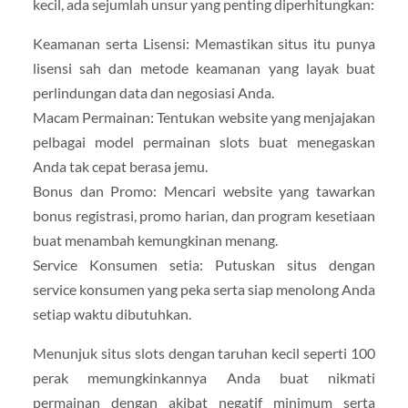
kecil, ada sejumlah unsur yang penting diperhitungkan:
Keamanan serta Lisensi: Memastikan situs itu punya
lisensi sah dan metode keamanan yang layak buat
perlindungan data dan negosiasi Anda.
Macam Permainan: Tentukan website yang menjajakan
pelbagai model permainan slots buat menegaskan
Anda tak cepat berasa jemu.
Bonus dan Promo: Mencari website yang tawarkan
bonus registrasi, promo harian, dan program kesetiaan
buat menambah kemungkinan menang.
Service Konsumen setia: Putuskan situs dengan
service konsumen yang peka serta siap menolong Anda
setiap waktu dibutuhkan.
Menunjuk situs slots dengan taruhan kecil seperti 100
perak memungkinkannya Anda buat nikmati
permainan dengan akibat negatif minimum serta