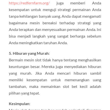
https://redfernfarm.org/
juga memberi Anda
kesempatan untuk menguji strategi permainan Anda
tanpa kehilangan banyak uang. Anda dapat mengamati
bagaimana mesin bereaksi terhadap strategi yang
Anda terapkan dan menyesuaikan permainan Anda. Ini
bisa menjadi langkah yang sangat berharga sebelum
Anda meningkatkan taruhan Anda.
5. Hiburan yang Murah:
Bermain mesin slot tidak hanya tentang menghasilkan
keuntungan besar. Mereka juga menyediakan hiburan
yang murah. Jika Anda mencari hiburan sambil
memiliki kesempatan untuk memenangkan uang
tambahan, maka memainkan slot bet kecil adalah
pilihan yang tepat.
Kesimpulan: