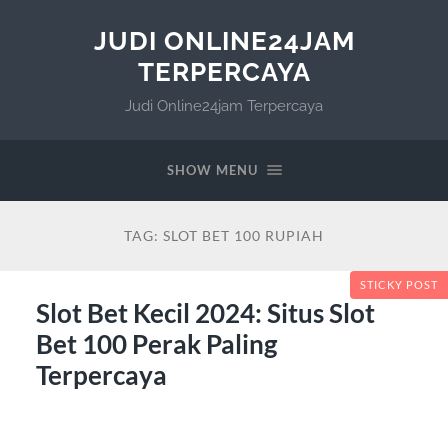
JUDI ONLINE24JAM
TERPERCAYA
Judi Online24jam Terpercaya
SHOW MENU
TAG:
SLOT BET 100 RUPIAH
STICKY POST
Slot Bet Kecil 2024: Situs Slot
Bet 100 Perak Paling
Terpercaya