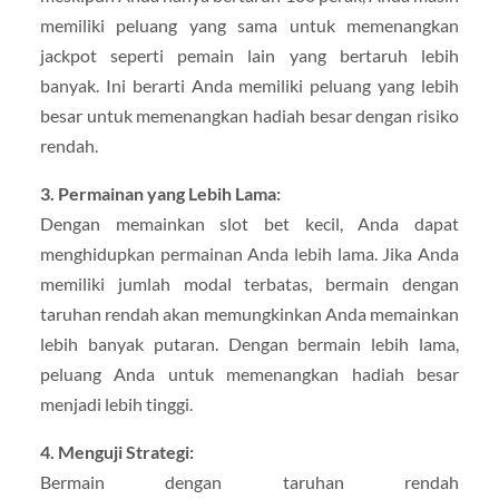
memiliki peluang yang sama untuk memenangkan
jackpot seperti pemain lain yang bertaruh lebih
banyak. Ini berarti Anda memiliki peluang yang lebih
besar untuk memenangkan hadiah besar dengan risiko
rendah.
3. Permainan yang Lebih Lama:
Dengan memainkan slot bet kecil, Anda dapat
menghidupkan permainan Anda lebih lama. Jika Anda
memiliki jumlah modal terbatas, bermain dengan
taruhan rendah akan memungkinkan Anda memainkan
lebih banyak putaran. Dengan bermain lebih lama,
peluang Anda untuk memenangkan hadiah besar
menjadi lebih tinggi.
4. Menguji Strategi:
Bermain dengan taruhan rendah