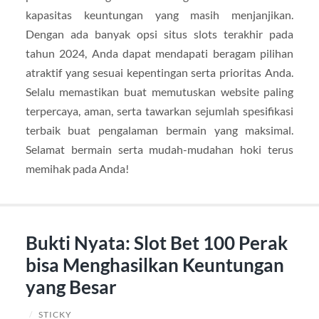
kapasitas keuntungan yang masih menjanjikan.
Dengan ada banyak opsi situs slots terakhir pada
tahun 2024, Anda dapat mendapati beragam pilihan
atraktif yang sesuai kepentingan serta prioritas Anda.
Selalu memastikan buat memutuskan website paling
terpercaya, aman, serta tawarkan sejumlah spesifikasi
terbaik buat pengalaman bermain yang maksimal.
Selamat bermain serta mudah-mudahan hoki terus
memihak pada Anda!
Bukti Nyata: Slot Bet 100 Perak
bisa Menghasilkan Keuntungan
yang Besar
/
STICKY