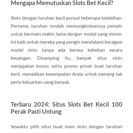
Mengapa Memutuskan Slots Bet Kecil?
Slots dengan taruhan kecil punyai beberapa kelebihan.
Pertama, taruhan rendah memungkinkannya pemain
untuk bermain makin lama dengan modal yang minim.
Ini baik untuk mereka yang pengin mendalami beragam
model slots tanpa ada berasa kebeban secara
keuangan. Disamping itu, banyak situs slots
menjajakan bonus serta promo privat buat taruhan
kecil, menaikkan kesempatan Anda untuk menang tak
perlu keluarkan uang banyak.
Terbaru 2024: Situs Slots Bet Kecil 100
Perak Pasti Untung
Sewaktu pilih situs buat main slots dengan taruhan