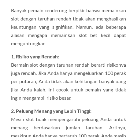
Banyak pemain cenderung berpikir bahwa memainkan
slot dengan taruhan rendah tidak akan menghasilkan
keuntungan yang signifikan. Namun, ada beberapa
alasan mengapa memainkan slot bet kecil dapat
menguntungkan.
1. Risiko yang Rendah:
Bermain slot dengan taruhan rendah berarti risikonya
juga rendah. Jika Anda hanya mengeluarkan 100 perak
per putaran, Anda tidak akan kehilangan banyak uang
jika Anda kalah. Ini cocok untuk pemain yang tidak
ingin mengambil risiko besar.
2. Peluang Menang yang Lebih Tinggi:
Mesin slot tidak mempengaruhi peluang Anda untuk
menang berdasarkan jumlah taruhan. Artinya,
meskipun Anda hanya bertaruh 100 perak, Anda masih