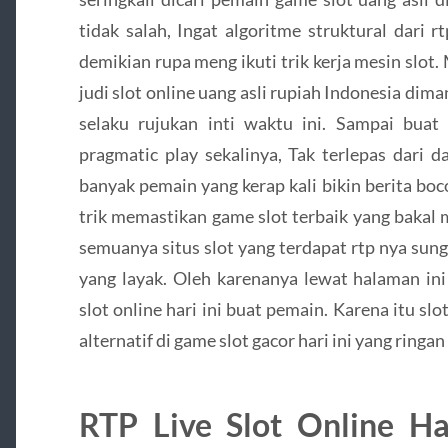
tidak salah, Ingat algoritme struktural dari r
demikian rupa meng ikuti trik kerja mesin slot
judi slot online uang asli rupiah Indonesia diman
selaku rujukan inti waktu ini. Sampai buat 
pragmatic play sekalinya, Tak terlepas dari da
banyak pemain yang kerap kali bikin berita boco
trik memastikan game slot terbaik yang bakal 
semuanya situs slot yang terdapat rtp nya su
yang layak. Oleh karenanya lewat halaman ini
slot online hari ini buat pemain. Karena itu 
alternatif di game slot gacor hari ini yang rin
RTP Live Slot Online Har