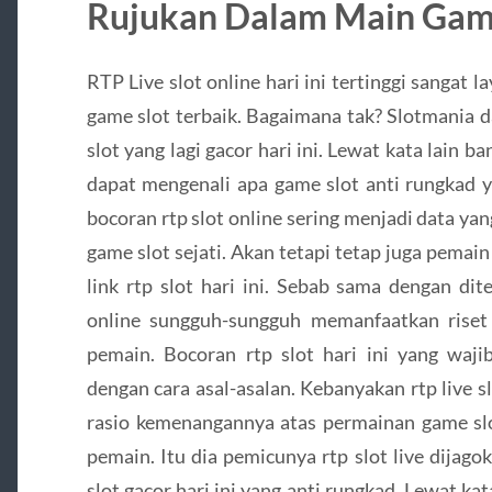
Rujukan Dalam Main Game
RTP Live slot online hari ini tertinggi sangat l
game slot terbaik. Bagaimana tak? Slotmania 
slot yang lagi gacor hari ini. Lewat kata lain 
dapat mengenali apa game slot anti rungkad y
bocoran rtp slot online sering menjadi data ya
game slot sejati. Akan tetapi tetap juga pemai
link rtp slot hari ini. Sebab sama dengan dit
online sungguh-sungguh memanfaatkan riset
pemain. Bocoran rtp slot hari ini yang wajib
dengan cara asal-asalan. Kebanyakan rtp live s
rasio kemenangannya atas permainan game slot
pemain. Itu dia pemicunya rtp slot live dijago
slot gacor hari ini yang anti rungkad. Lewat k