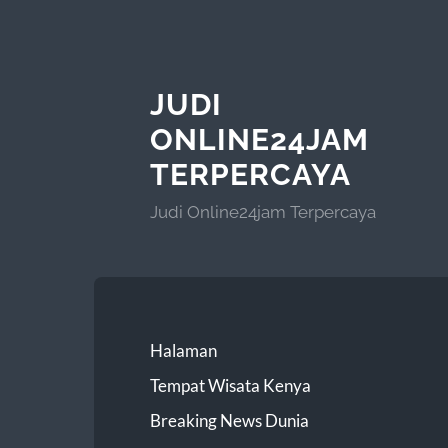
JUDI
ONLINE24JAM
TERPERCAYA
Judi Online24jam Terpercaya
Halaman
Tempat Wisata Kenya
Breaking News Dunia