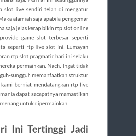
tp slot live sendiri telah di mengatur
. Maka alamiah saja apabila penggemar
a saja jelas kerap bikin rtp slot online
provide game slot terbesar seperti
ta seperti rtp live slot ini. Lumayan
ran rtp slot pragmatic hari ini selaku
mereka permainkan. Nach, Ingat tidak
ngguh-sungguh memanfaatkan struktur
 kami berniat mendatangkan rtp live
slotmania dapat secepatnya memastikan
gan menang untuk dipermainkan.
i Ini Tertinggi Jadi