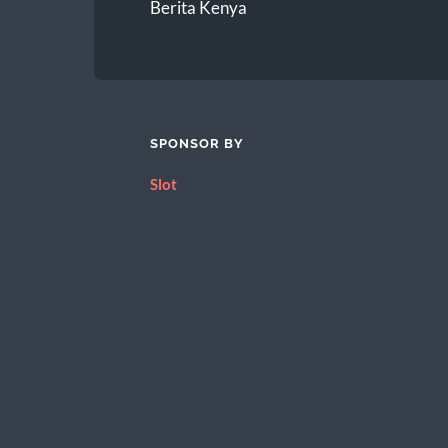
Berita Kenya
SPONSOR BY
Slot