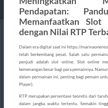
Meningkatkan 
Pendapatan: Pandu
Memanfaatkan Slot
dengan Nilai RTP Terb
Dalam era digital saat ini https://marinaoneres
telah berkembang pesat. Salah satu permain
penjudi adalah slot online. Slot online 
kemenangan besar bagi para pemainnya. Namun
dalam permainan ini, penting bagi pemain un
Player).
RTP merupakan persentase teoretis dari taru
dalam jangka waktu tertentu. Semakin tingg