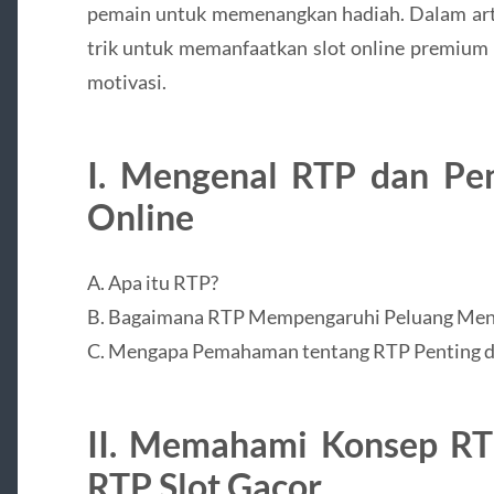
pemain untuk memenangkan hadiah. Dalam artik
trik untuk memanfaatkan slot online premium
motivasi.
I. Mengenal RTP dan Pe
Online
A. Apa itu RTP?
B. Bagaimana RTP Mempengaruhi Peluang Me
C. Mengapa Pemahaman tentang RTP Penting da
II. Memahami Konsep RTP
RTP Slot Gacor