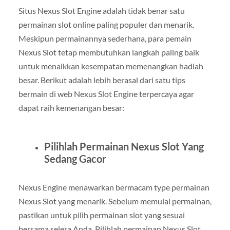
Situs Nexus Slot Engine adalah tidak benar satu
permainan slot online paling populer dan menarik.
Meskipun permainannya sederhana, para pemain
Nexus Slot tetap membutuhkan langkah paling baik
untuk menaikkan kesempatan memenangkan hadiah
besar. Berikut adalah lebih berasal dari satu tips
bermain di web Nexus Slot Engine terpercaya agar
dapat raih kemenangan besar:
Pilihlah Permainan Nexus Slot Yang
Sedang Gacor
Nexus Engine menawarkan bermacam type permainan
Nexus Slot yang menarik. Sebelum memulai permainan,
pastikan untuk pilih permainan slot yang sesuai
bersama selera Anda. Pilihlah permainan Nexus Slot