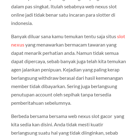
dalam pas singkat. Itulah sebabnya web nexus slot
online jadi tidak benar satu incaran para slotter di
indonesia.
Banyak diluar sana kamu temukan tentu saja situs
slot
nexus
yang menawarkan bermacam tawaran yang
dapat menarik perhatian anda. Namun tidak semua
dapat dipercaya, sebab banyak juga telah kita temukan
agen jalankan penipuan. Kejadian yang paling kerap
berlangsung withdraw berasal dari hasil kemenangan
member tidak dibayarkan. Sering juga berlangsung
penutupan account oleh sepihak tanpa tersedia
pemberitahuan sebelumnya.
Berbeda bersama bersama web nexus slot gacor yang
kita sedia kan disini. Anda tidak mesti kuatir
berlangsung suatu hal yang tidak diinginkan, sebab