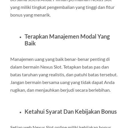
yang miliki tingkat pengembalian yang tinggi dan fitur
bonus yang menarik.
Terapkan Manajemen Modal Yang
Baik
Manajemen uang yang baik benar-benar penting di
dalam bermain Nexus Slot. Tetapkan batas pas dan
batas taruhan yang realistis, dan patuhi batas tersebut.
Jangan bermain bersama uang yang tidak dapat Anda
rugikan, dan menjauhkan berjudi secara berlebihan.
Ketahui Syarat Dan Kebijakan Bonus
Setiap web Nexus Slot online miliki kebijakan bonus