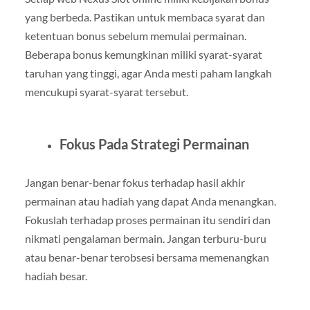
yang berbeda. Pastikan untuk membaca syarat dan
ketentuan bonus sebelum memulai permainan.
Beberapa bonus kemungkinan miliki syarat-syarat
taruhan yang tinggi, agar Anda mesti paham langkah
mencukupi syarat-syarat tersebut.
Fokus Pada Strategi Permainan
Jangan benar-benar fokus terhadap hasil akhir
permainan atau hadiah yang dapat Anda menangkan.
Fokuslah terhadap proses permainan itu sendiri dan
nikmati pengalaman bermain. Jangan terburu-buru
atau benar-benar terobsesi bersama memenangkan
hadiah besar.