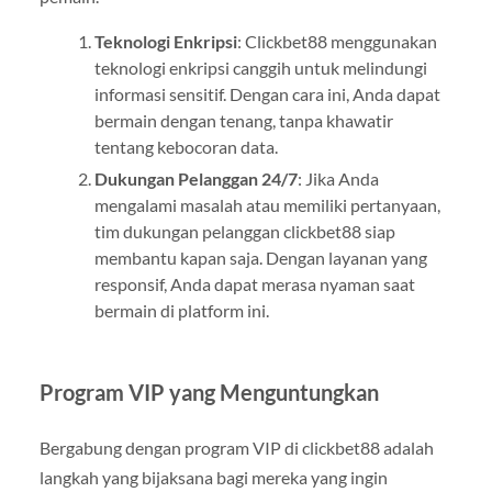
Teknologi Enkripsi
: Clickbet88 menggunakan
teknologi enkripsi canggih untuk melindungi
informasi sensitif. Dengan cara ini, Anda dapat
bermain dengan tenang, tanpa khawatir
tentang kebocoran data.
Dukungan Pelanggan 24/7
: Jika Anda
mengalami masalah atau memiliki pertanyaan,
tim dukungan pelanggan clickbet88 siap
membantu kapan saja. Dengan layanan yang
responsif, Anda dapat merasa nyaman saat
bermain di platform ini.
Program VIP yang Menguntungkan
Bergabung dengan program VIP di clickbet88 adalah
langkah yang bijaksana bagi mereka yang ingin