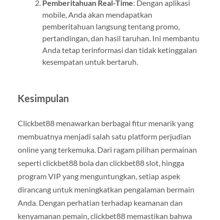
Pemberitahuan Real-Time
: Dengan aplikasi
mobile, Anda akan mendapatkan
pemberitahuan langsung tentang promo,
pertandingan, dan hasil taruhan. Ini membantu
Anda tetap terinformasi dan tidak ketinggalan
kesempatan untuk bertaruh.
Kesimpulan
Clickbet88 menawarkan berbagai fitur menarik yang
membuatnya menjadi salah satu platform perjudian
online yang terkemuka. Dari ragam pilihan permainan
seperti clickbet88 bola dan clickbet88 slot, hingga
program VIP yang menguntungkan, setiap aspek
dirancang untuk meningkatkan pengalaman bermain
Anda. Dengan perhatian terhadap keamanan dan
kenyamanan pemain, clickbet88 memastikan bahwa