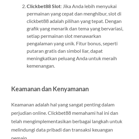
Clickbet88 Slot
: Jika Anda lebih menyukai
permainan yang cepat dan menghibur, slot di
clickbet88 adalah pilihan yang tepat. Dengan
grafik yang menarik dan tema yang bervariasi,
setiap permainan slot menawarkan
pengalaman yang unik. Fitur bonus, seperti
putaran gratis dan simbol liar, dapat
meningkatkan peluang Anda untuk meraih
kemenangan.
Keamanan dan Kenyamanan
Keamanan adalah hal yang sangat penting dalam
perjudian online. Clickbet88 memahami hal ini dan
telah mengimplementasikan berbagai langkah untuk
melindungi data pribadi dan transaksi keuangan
pemain.