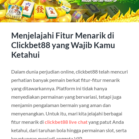
Menjelajahi Fitur Menarik di
Clickbet88 yang Wajib Kamu
Ketahui
Dalam dunia perjudian online, clickbet88 telah mencuri
perhatian banyak pemain berkat fitur-fitur menarik
yang ditawarkannya. Platform ini tidak hanya
menyediakan permainan yang bervariasi, tetapi juga
menjamin pengalaman bermain yang aman dan
menyenangkan. Untuk itu, mari kita jelajahi berbagai
fitur menarik di
clickbet88 live chat
yang patut Anda
ketahui, dari taruhan bola hingga permainan slot, serta
keuntungan menjadi anggota VIP.