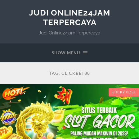
JUDI ONLINE24JAM
TERPERCAYA
Judi Online24jam Terpercaya
SHOW MENU
TAG:
CLICKBET88
STICKY POST