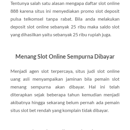
Tentunya salah satu alasan mengapa daftar slot online
888 karena situs ini menyediakan promo slot deposit
pulsa telkomsel tanpa rabat. Bila anda melakukan
deposit slot online sebanyak 25 ribu maka saldo slot
yang dihasilkan yaitu sebanyak 25 ribu rupiah juga.
Menang Slot Online Sempurna Dibayar
Menjadi agen slot terpercaya, situs judi slot online
uang asli menyampaikan jaminan bila pemain slot
menang sempurna akan dibayar. Hal ini telah
diterapkan sejak beberapa tahun kemudian menjadi
akibatnya hingga sekarang belum pernah ada pemain
situs slot bet rendah yang komplain tidak dibayar.