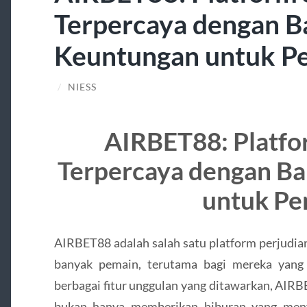
Terpercaya dengan B
Keuntungan untuk P
/
NIESS
AIRBET88: Platfo
Terpercaya dengan B
untuk Pe
AIRBET88 adalah salah satu platform perjudian
banyak pemain, terutama bagi mereka yang
berbagai fitur unggulan yang ditawarkan, AIR
bukan hanya memberikan hiburan yang meny