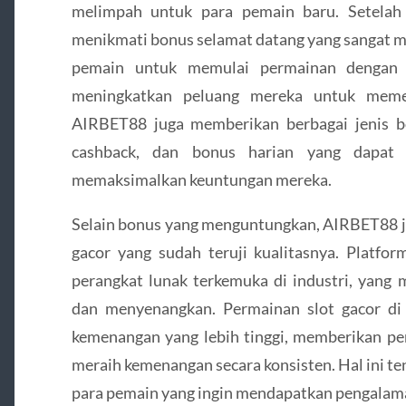
melimpah untuk para pemain baru. Setelah
menikmati bonus selamat datang yang sangat 
pemain untuk memulai permainan dengan m
meningkatkan peluang mereka untuk memen
AIRBET88 juga memberikan berbagai jenis bo
cashback, dan bonus harian yang dapat 
memaksimalkan keuntungan mereka.
Selain bonus yang menguntungkan, AIRBET88 ju
gacor yang sudah teruji kualitasnya. Platfor
perangkat lunak terkemuka di industri, yang 
dan menyenangkan. Permainan slot gacor di
kemenangan yang lebih tinggi, memberikan pe
meraih kemenangan secara konsisten. Hal ini te
para pemain yang ingin mendapatkan pengala