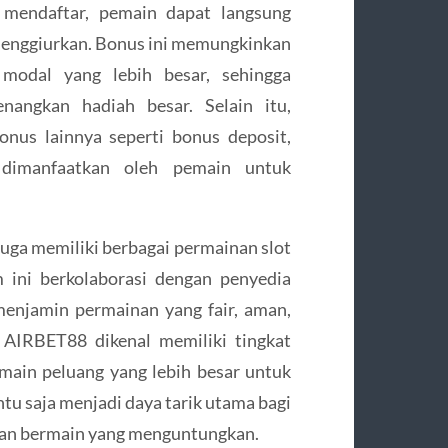
 mendaftar, pemain dapat langsung
menggiurkan. Bonus ini memungkinkan
odal yang lebih besar, sehingga
angkan hadiah besar. Selain itu,
nus lainnya seperti bonus deposit,
dimanfaatkan oleh pemain untuk
ga memiliki berbagai permainan slot
m ini berkolaborasi dengan penyedia
menjamin permainan yang fair, aman,
 AIRBET88 dikenal memiliki tingkat
main peluang yang lebih besar untuk
ntu saja menjadi daya tarik utama bagi
man bermain yang menguntungkan.