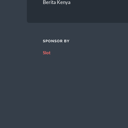
Berita Kenya
SPONSOR BY
Slot