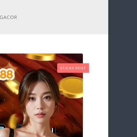
 GACOR
STICKY POST