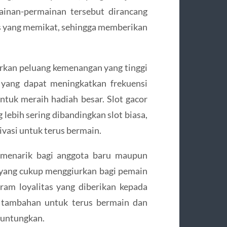
ainan-permainan tersebut dirancang
nus yang memikat, sehingga memberikan
kan peluang kemenangan yang tinggi
 yang dapat meningkatkan frekuensi
tuk meraih hadiah besar. Slot gacor
 lebih sering dibandingkan slot biasa,
vasi untuk terus bermain.
menarik bagi anggota baru maupun
 yang cukup menggiurkan bagi pemain
ram loyalitas yang diberikan kepada
if tambahan untuk terus bermain dan
guntungkan.