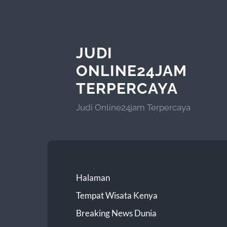
JUDI
ONLINE24JAM
TERPERCAYA
Judi Online24jam Terpercaya
Halaman
Tempat Wisata Kenya
Breaking News Dunia