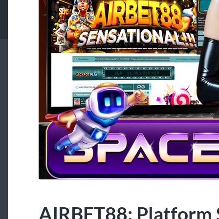
AIRBET88: Platform 